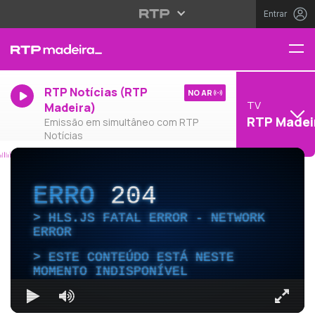
Entrar
RTP Notícias (RTP
NO AR
TV
Madeira)
RTP Madei
Emissão em simultâneo com RTP
Notícias
ERRO
204
HLS.JS FATAL ERROR - NETWORK
ERROR
ESTE CONTEÚDO ESTÁ NESTE
MOMENTO INDISPONÍVEL