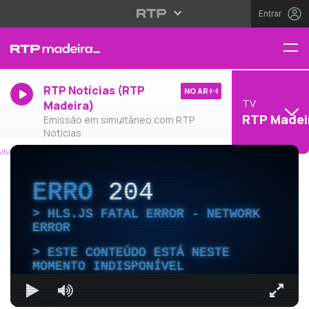
Entrar
RTP Notícias (RTP
NO AR
TV
Madeira)
RTP Madei
Emissão em simultâneo com RTP
Notícias
ERRO
204
HLS.JS FATAL ERROR - NETWORK
ERROR
ESTE CONTEÚDO ESTÁ NESTE
MOMENTO INDISPONÍVEL