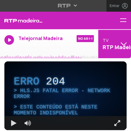
Entrar
Telejornal Madeira
NO AR
TV
RTP Madei
ERRO
204
HLS.JS FATAL ERROR - NETWORK
ERROR
ESTE CONTEÚDO ESTÁ NESTE
MOMENTO INDISPONÍVEL