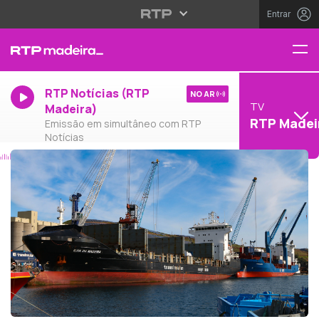
Entrar
RTP Notícias (RTP
NO AR
TV
Madeira)
RTP Madei
Emissão em simultâneo com RTP
Notícias