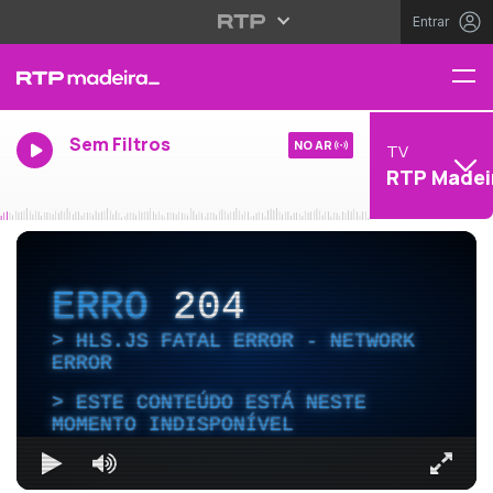
Entrar
Sem Filtros
NO AR
TV
RTP Madei
ERRO
204
HLS.JS FATAL ERROR - NETWORK
ERROR
ESTE CONTEÚDO ESTÁ NESTE
MOMENTO INDISPONÍVEL