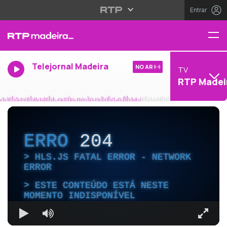
Entrar
Telejornal Madeira
NO AR
TV
RTP Madei
ERRO
204
HLS.JS FATAL ERROR - NETWORK
ERROR
ESTE CONTEÚDO ESTÁ NESTE
MOMENTO INDISPONÍVEL