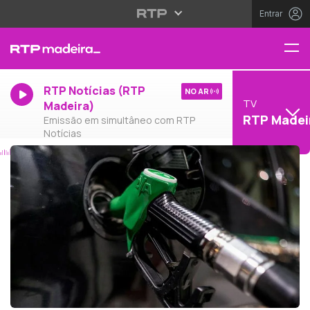
Entrar
RTP Notícias (RTP
NO AR
TV
Madeira)
RTP Madei
Emissão em simultâneo com RTP
Notícias