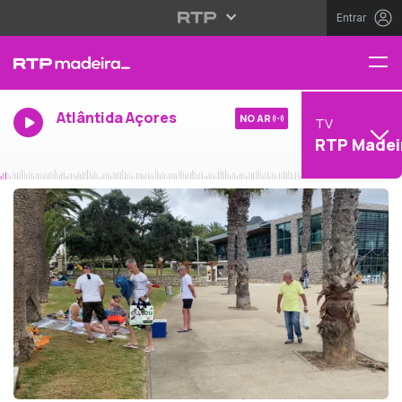
Entrar
Atlântida Açores
NO AR
TV
RTP Madei