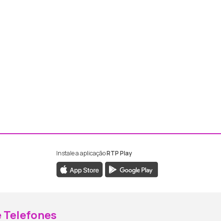
Instale a aplicação
RTP Play
ebook da RTP Madeira
nstagram da RTP Madeira
 Telefones