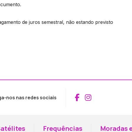
documento.
gamento de juros semestral, não estando previsto
Aceder ao Fac
Aceder ao I
ga-nos nas redes sociais
atélites
Frequências
Moradas e