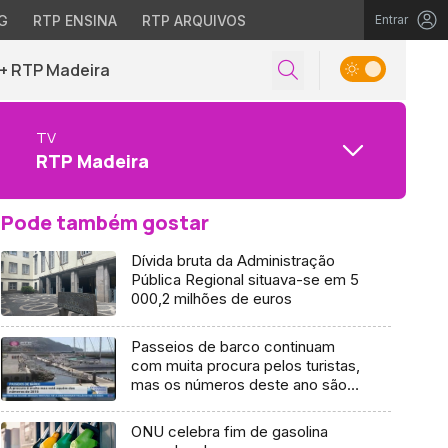
G
RTP ENSINA
RTP ARQUIVOS
Entrar
+ RTP Madeira
TV
RTP Madeira
Pode também gostar
Dívida bruta da Administração
Pública Regional situava-se em 5
000,2 milhões de euros
Passeios de barco continuam
com muita procura pelos turistas,
mas os números deste ano são
inferiores aos do ano passado
(Vídeo)
ONU celebra fim de gasolina