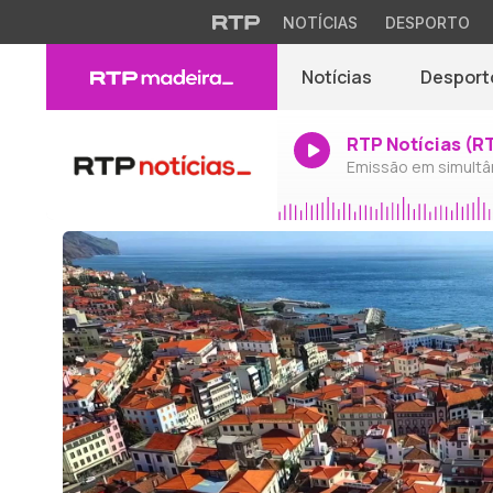
NOTÍCIAS
DESPORTO
Notícias
Desport
RTP Notícias (R
Emissão em simultâ