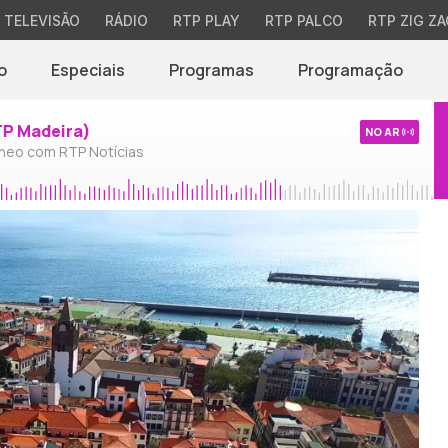
TELEVISÃO
RÁDIO
RTP PLAY
RTP PALCO
RTP ZIG ZA
o
Especiais
Programas
Programação
TP Madeira)
NO AR
neo com RTP Notícias