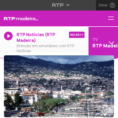
Entrar
RTP Notícias (RTP
NO AR
TV
Madeira)
RTP Madei
Emissão em simultâneo com RTP
Notícias