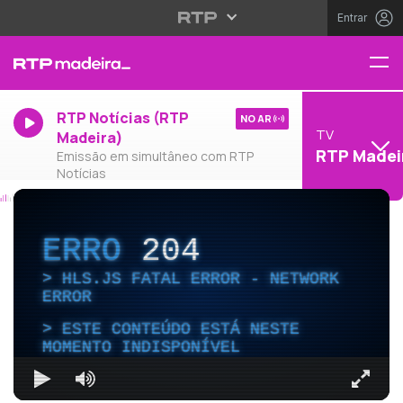
Entrar
RTP Notícias (RTP
NO AR
TV
Madeira)
RTP Madei
Emissão em simultâneo com RTP
Notícias
ERRO
204
HLS.JS FATAL ERROR - NETWORK
ERROR
ESTE CONTEÚDO ESTÁ NESTE
MOMENTO INDISPONÍVEL