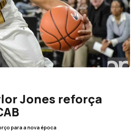
lor Jones reforça
 CAB
orço para a nova época