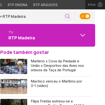
G
RTP ENSINA
RTP ARQUIVOS
Entrar
+ RTP Madeira
TV
RTP Madeira
Pode também gostar
Marítimo x Cova da Piedade e
União x Desportivo das Aves nos
oitavos da Taça de Portugal
Machico venceu o Marítimo por
3-1 (vídeo)
Filipe Freitas estreou-se a