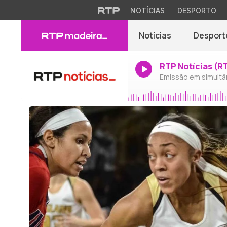
NOTÍCIAS
DESPORTO
Notícias
Desport
RTP Notícias (R
Emissão em simultâ