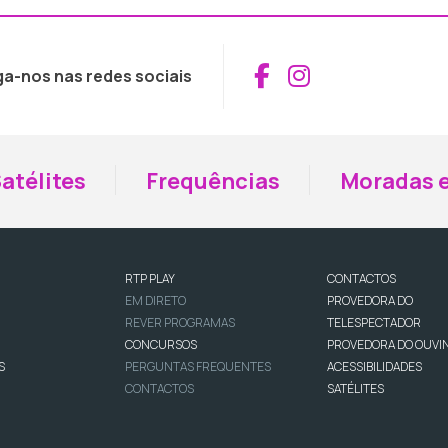
Aceder ao Fac
Aceder ao I
ga-nos nas redes sociais
atélites
Frequências
Moradas e
RTP PLAY
CONTACTOS
EM DIRETO
PROVEDORA DO
REVER PROGRAMAS
TELESPECTADOR
CONCURSOS
PROVEDORA DO OUVI
S
PERGUNTAS FREQUENTES
ACESSIBILIDADES
CONTACTOS
SATÉLITES