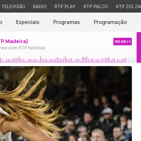
TELEVISÃO
RÁDIO
RTP PLAY
RTP PALCO
RTP ZIG ZA
o
Especiais
Programas
Programação
TP Madeira)
NO AR
neo com RTP Notícias