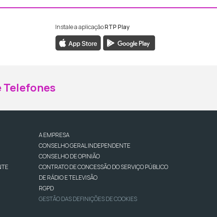
Instale a aplicação
RTP Play
ebook da RTP Madeira
nstagram da RTP Madeira
 Telefones
A EMPRESA
CONSELHO GERAL INDEPENDENTE
CONSELHO DE OPINIÃO
NTE
CONTRATO DE CONCESSÃO DO SERVIÇO PÚBLICO
DE RÁDIO E TELEVISÃO
RGPD
GESTÃO DAS DEFINIÇÕES DE COOKIES