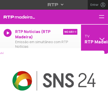
Entrar
RTP Notícias (RTP
NO AR
TV
Madeira)
RTP Madei
Emissão em simultâneo com RTP
Notícias