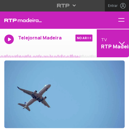
Entrar
Telejornal Madeira
NO AR
TV
RTP Madei