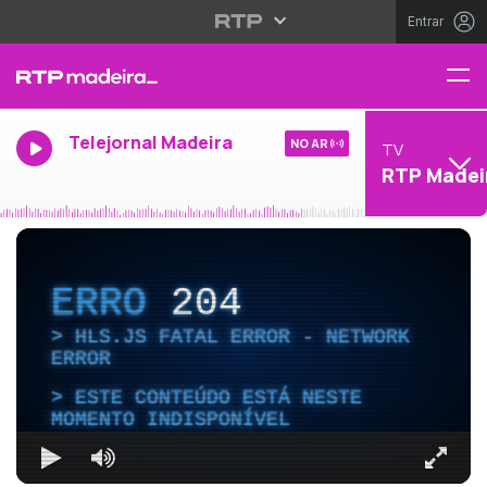
Entrar
Telejornal Madeira
NO AR
TV
RTP Madei
ERRO
204
HLS.JS FATAL ERROR - NETWORK
ERROR
ESTE CONTEÚDO ESTÁ NESTE
MOMENTO INDISPONÍVEL