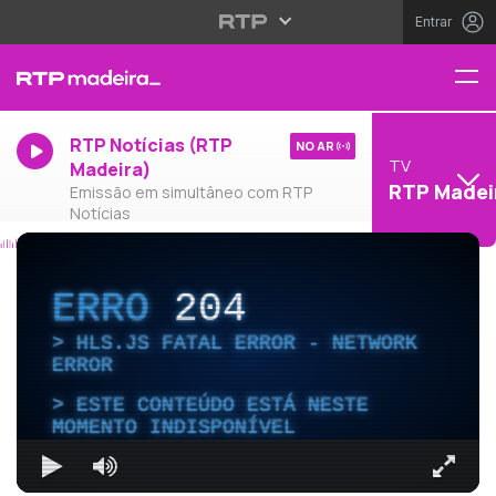
Entrar
RTP Notícias (RTP
NO AR
TV
Madeira)
RTP Madei
Emissão em simultâneo com RTP
Notícias
ERRO
204
HLS.JS FATAL ERROR - NETWORK
ERROR
ESTE CONTEÚDO ESTÁ NESTE
MOMENTO INDISPONÍVEL