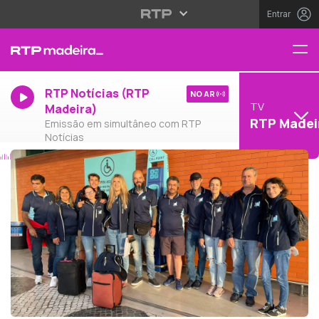
Entrar
RTP Notícias (RTP
NO AR
TV
Madeira)
RTP Madei
Emissão em simultâneo com RTP
Notícias