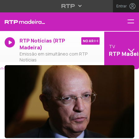
Entrar
RTP Notícias (RTP
NO AR
TV
Madeira)
RTP Madei
Emissão em simultâneo com RTP
Notícias