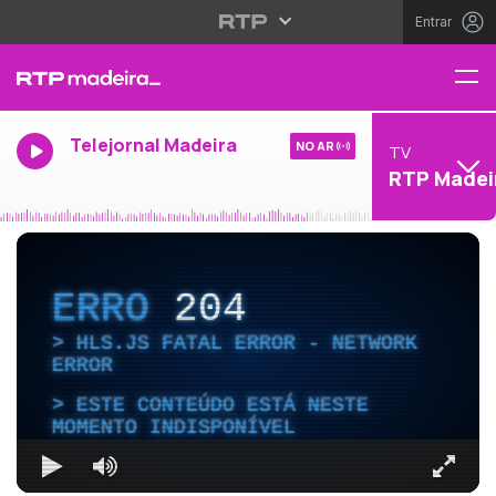
Entrar
Telejornal Madeira
NO AR
TV
RTP Madei
ERRO
204
HLS.JS FATAL ERROR - NETWORK
ERROR
ESTE CONTEÚDO ESTÁ NESTE
MOMENTO INDISPONÍVEL