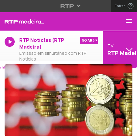
Entrar
RTP Notícias (RTP
NO AR
TV
Madeira)
RTP Madei
Emissão em simultâneo com RTP
Notícias