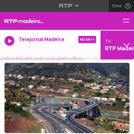
Entrar
Telejornal Madeira
NO AR
TV
RTP Madei