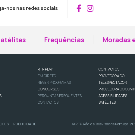
Aceder ao Fac
Aceder ao I
ga-nos nas redes sociais
atélites
Frequências
Moradas e
RTP PLAY
CONTACTOS
EM DIRETO
PROVEDORA DO
REVER PROGRAMAS
TELESPECTADOR
CONCURSOS
PROVEDORA DO OUVI
S
PERGUNTAS FREQUENTES
ACESSIBILIDADES
CONTACTOS
SATÉLITES
IÇÕES
PUBLICIDADE
© RTP, Rádio e Televisão de Portugal 2
|