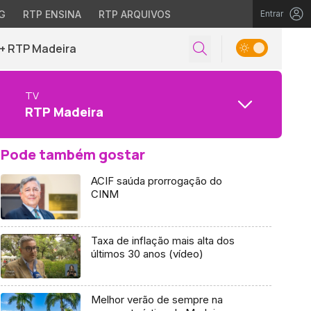
G
RTP ENSINA
RTP ARQUIVOS
Entrar
+ RTP Madeira
TV
RTP Madeira
Pode também gostar
ACIF saúda prorrogação do
CINM
Taxa de inflação mais alta dos
últimos 30 anos (vídeo)
Melhor verão de sempre na