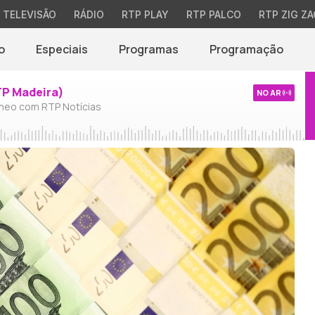
TELEVISÃO
RÁDIO
RTP PLAY
RTP PALCO
RTP ZIG ZA
o
Especiais
Programas
Programação
TP Madeira)
NO AR
neo com RTP Notícias