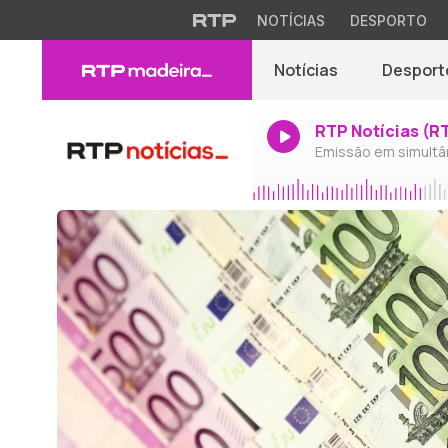
NOTÍCIAS
DESPORTO
Notícias
Desport
RTP Notícias (R
Emissão em simultâ