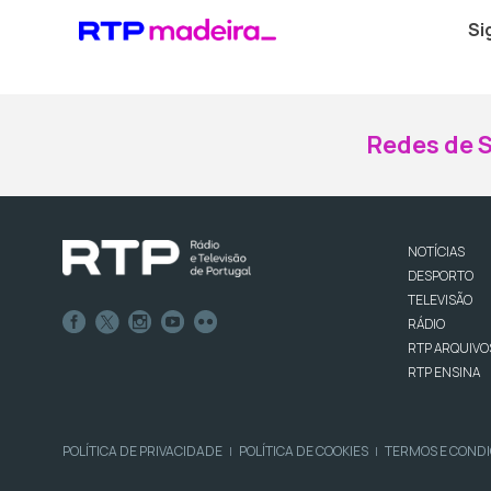
Si
Redes de S
NOTÍCIAS
DESPORTO
TELEVISÃO
RÁDIO
RTP ARQUIVO
RTP ENSINA
POLÍTICA DE PRIVACIDADE
POLÍTICA DE COOKIES
TERMOS E COND
|
|