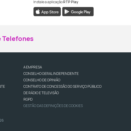
Instale a aplicação
RTP Play
ebook da RTP Madeira
nstagram da RTP Madeira
 Telefones
A EMPRESA
CONSELHO GERAL INDEPENDENTE
CONSELHO DE OPINIÃO
NTE
CONTRATO DE CONCESSÃO DO SERVIÇO PÚBLICO
DE RÁDIO E TELEVISÃO
RGPD
GESTÃO DAS DEFINIÇÕES DE COOKIES
026