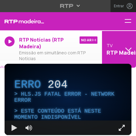
Entrar
RTP Notícias (RTP
NO AR
TV
Madeira)
RTP Madei
Emissão em simultâneo com RTP
Notícias
ERRO
204
HLS.JS FATAL ERROR - NETWORK
ERROR
ESTE CONTEÚDO ESTÁ NESTE
MOMENTO INDISPONÍVEL