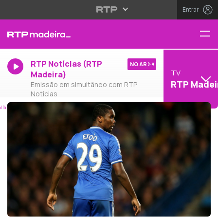
Entrar
RTP Notícias (RTP
NO AR
TV
Madeira)
RTP Madei
Emissão em simultâneo com RTP
Notícias