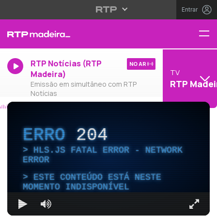
Entrar
RTP Notícias (RTP
NO AR
TV
Madeira)
RTP Madei
Emissão em simultâneo com RTP
Notícias
ERRO
204
HLS.JS FATAL ERROR - NETWORK
ERROR
ESTE CONTEÚDO ESTÁ NESTE
MOMENTO INDISPONÍVEL