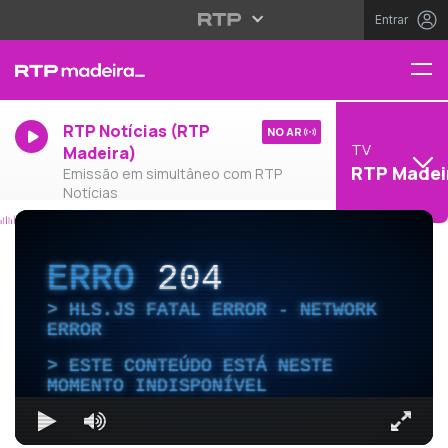
Entrar
RTP Notícias (RTP
NO AR
TV
Madeira)
RTP Madei
Emissão em simultâneo com RTP
Notícias
ERRO
204
HLS.JS FATAL ERROR - NETWORK
ERROR
ESTE CONTEÚDO ESTÁ NESTE
MOMENTO INDISPONÍVEL