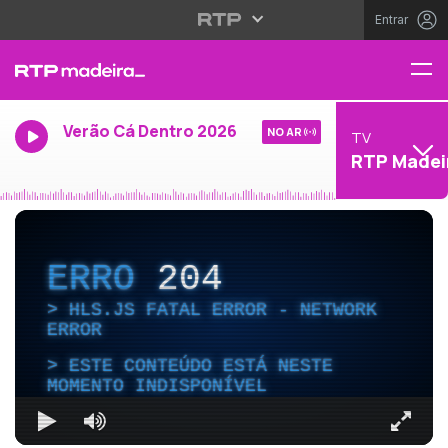
Entrar
Verão Cá Dentro 2026
NO AR
TV
RTP Madei
ERRO
204
HLS.JS FATAL ERROR - NETWORK
ERROR
ESTE CONTEÚDO ESTÁ NESTE
MOMENTO INDISPONÍVEL