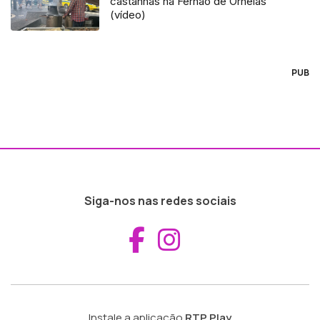
castanhas na Fernão de Ornelas
(vídeo)
PUB
Siga-nos nas redes sociais
Aceder ao Fac
Aceder ao I
Instale a aplicação
RTP Play