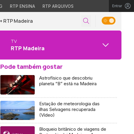
G
RTP ENSINA
RTP ARQUIVOS
Entrar
+ RTP Madeira
TV
RTP Madeira
Pode também gostar
Astrofísico que descobriu
planeta “B” está na Madeira
Estação de meteorologia das
ilhas Selvagens recuperada
(Vídeo)
Bloqueio britânico de viagens de