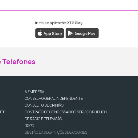
Instale a aplicação
RTP Play
ebook da RTP Madeira
nstagram da RTP Madeira
 Telefones
A EMPRESA
CONSELHO GERAL INDEPENDENTE
CONSELHO DE OPINIÃO
NTE
CONTRATO DE CONCESSÃO DO SERVIÇO PÚBLICO
DE RÁDIO E TELEVISÃO
RGPD
GESTÃO DAS DEFINIÇÕES DE COOKIES