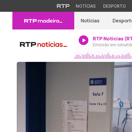
NOTÍCIAS
DESPORTO
Notícias
Desport
RTP Notícias (R
Emissão em simultâ