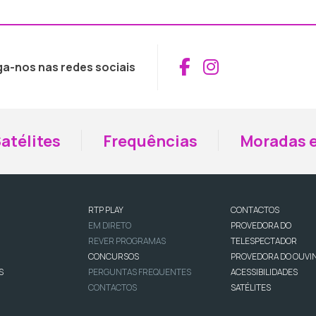
Aceder ao Fac
Aceder ao I
ga-nos nas redes sociais
atélites
Frequências
Moradas e
RTP PLAY
CONTACTOS
EM DIRETO
PROVEDORA DO
REVER PROGRAMAS
TELESPECTADOR
CONCURSOS
PROVEDORA DO OUVI
S
PERGUNTAS FREQUENTES
ACESSIBILIDADES
CONTACTOS
SATÉLITES