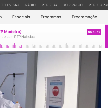
TELEVISÃO
RÁDIO
RTP PLAY
RTP PALCO
RTP ZIG ZA
o
Especiais
Programas
Programação
TP Madeira)
NO AR
neo com RTP Notícias