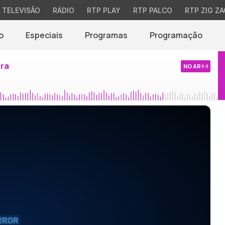
TELEVISÃO
RÁDIO
RTP PLAY
RTP PALCO
RTP ZIG ZA
o
Especiais
Programas
Programação
ira
NO AR
RROR