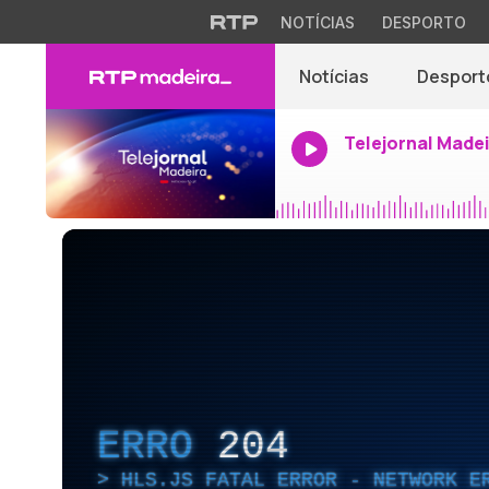
NOTÍCIAS
DESPORTO
Notícias
Desport
Telejornal Made
ERRO
204
HLS.JS FATAL ERROR - NETWORK E