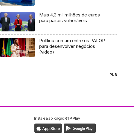
Mais 4,3 mil milhões de euros
para países vulneráveis
Política comum entre os PALOP
para desenvolver negócios
(vídeo)
PUB
Instale a aplicação
RTP Play
ebook da RTP Madeira
nstagram da RTP Madeira