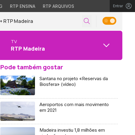
G
RTP ENSINA
RTP ARQUIVOS
Entrar
+ RTP Madeira
TV
RTP Madeira
Pode também gostar
Santana no projeto «Reservas da
Biosfera» (vídeo)
Aeroportos com mais movimento
em 2021
Madeira investiu 1,8 milhões em