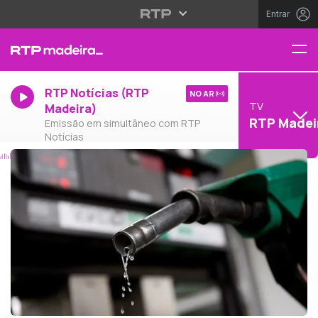
Entrar
RTP Notícias (RTP
NO AR
TV
Madeira)
RTP Madei
Emissão em simultâneo com RTP
Notícias