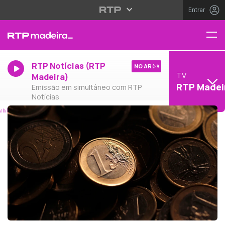
Entrar
RTP Notícias (RTP
NO AR
TV
Madeira)
RTP Madei
Emissão em simultâneo com RTP
Notícias