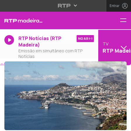
Entrar
RTP Notícias (RTP
NO AR
TV
Madeira)
RTP Madei
Emissão em simultâneo com RTP
Notícias