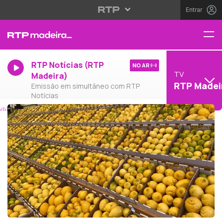
Entrar
RTP Notícias (RTP
NO AR
TV
Madeira)
RTP Madei
Emissão em simultâneo com RTP
Notícias