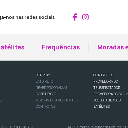
Aceder ao Fac
Aceder ao I
ga-nos nas redes sociais
atélites
Frequências
Moradas e
RTP PLAY
CONTACTOS
EM DIRETO
PROVEDORA DO
REVER PROGRAMAS
TELESPECTADOR
CONCURSOS
PROVEDORA DO OUVI
S
PERGUNTAS FREQUENTES
ACESSIBILIDADES
CONTACTOS
SATÉLITES
IÇÕES
PUBLICIDADE
© RTP, Rádio e Televisão de Portugal 2
|