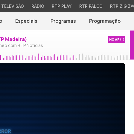
TELEVISÃO
RÁDIO
RTP PLAY
RTP PALCO
RTP ZIG ZA
o
Especiais
Programas
Programação
TP Madeira)
NO AR
neo com RTP Notícias
RROR