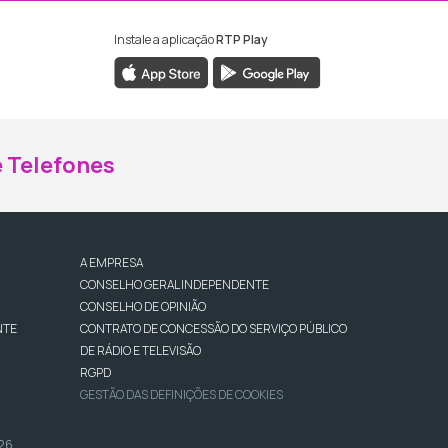
Instale a aplicação
RTP Play
ebook da RTP Madeira
nstagram da RTP Madeira
 Telefones
A EMPRESA
CONSELHO GERAL INDEPENDENTE
CONSELHO DE OPINIÃO
NTE
CONTRATO DE CONCESSÃO DO SERVIÇO PÚBLICO
DE RÁDIO E TELEVISÃO
RGPD
GESTÃO DAS DEFINIÇÕES DE COOKIES
026