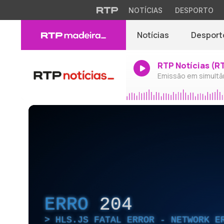
NOTÍCIAS
DESPORTO
Notícias
Desport
RTP Notícias (R
Emissão em simultâ
ERRO
204
HLS.JS FATAL ERROR - NETWORK E