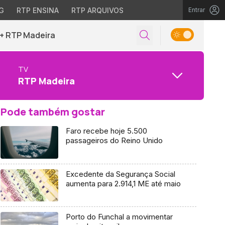
G
RTP ENSINA
RTP ARQUIVOS
Entrar
+ RTP Madeira
TV
RTP Madeira
Pode também gostar
Faro recebe hoje 5.500
passageiros do Reino Unido
Excedente da Segurança Social
aumenta para 2.914,1 ME até maio
Porto do Funchal a movimentar