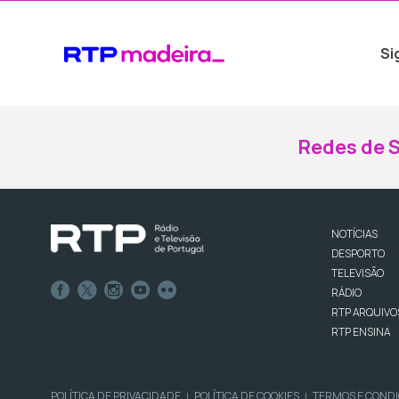
Si
Redes de S
NOTÍCIAS
DESPORTO
TELEVISÃO
RÁDIO
RTP ARQUIVO
RTP ENSINA
POLÍTICA DE PRIVACIDADE
POLÍTICA DE COOKIES
TERMOS E COND
|
|