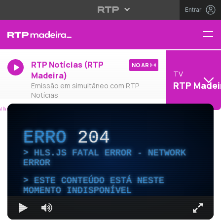
Entrar
RTP Notícias (RTP
NO AR
TV
Madeira)
RTP Madei
Emissão em simultâneo com RTP
Notícias
ERRO
204
HLS.JS FATAL ERROR - NETWORK
ERROR
ESTE CONTEÚDO ESTÁ NESTE
MOMENTO INDISPONÍVEL