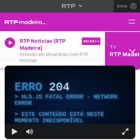
Entrar
RTP Notícias (RTP
NO AR
TV
Madeira)
RTP Madei
Emissão em simultâneo com RTP
Notícias
ERRO
204
HLS.JS FATAL ERROR - NETWORK
ERROR
ESTE CONTEÚDO ESTÁ NESTE
MOMENTO INDISPONÍVEL