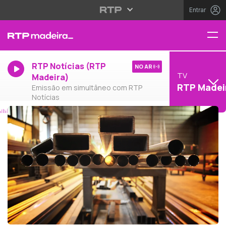
Entrar
RTP Notícias (RTP
NO AR
TV
Madeira)
RTP Madei
Emissão em simultâneo com RTP
Notícias