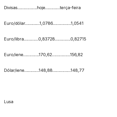
Divisas…………….hoje…………terça-feira
Euro/dólar…………1,0786……………1,0541
Euro/libra…………0,83728………….0,82715
Euro/iene………….170,62……………156,82
Dólar/iene…………148,88……………148,77
Lusa