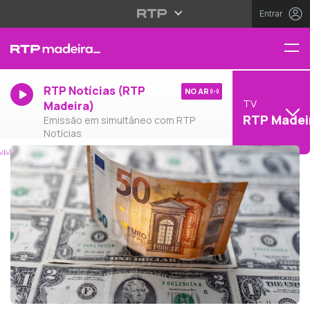
Entrar
RTP Notícias (RTP
NO AR
TV
Madeira)
RTP Madei
Emissão em simultâneo com RTP
Notícias