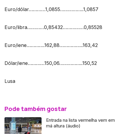
Euro/dólar…………1,0855……………..1,0857
Euro/libra…………0,85432……………0,85528
Euro/iene………….162,88……………..163,42
Dólar/iene…………150,06……………..150,52
Lusa
Pode também gostar
Entrada na lista vermelha vem em
má altura (áudio)