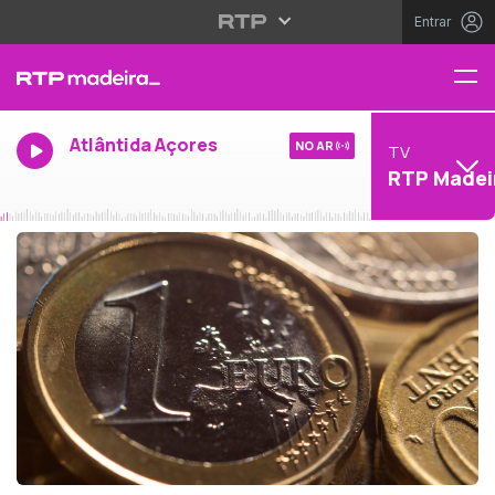
Entrar
Atlântida Açores
NO AR
TV
RTP Madei