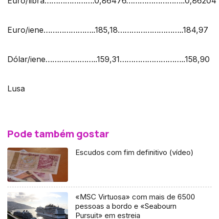
Euro/libra………………….0,86476……………………..0,86204
Euro/iene…………………..185,18………………………..184,97
Dólar/iene…………………..159,31………………………..158,90
Lusa
Pode também gostar
Escudos com fim definitivo (vídeo)
«MSC Virtuosa» com mais de 6500
pessoas a bordo e «Seabourn
Pursuit» em estreia