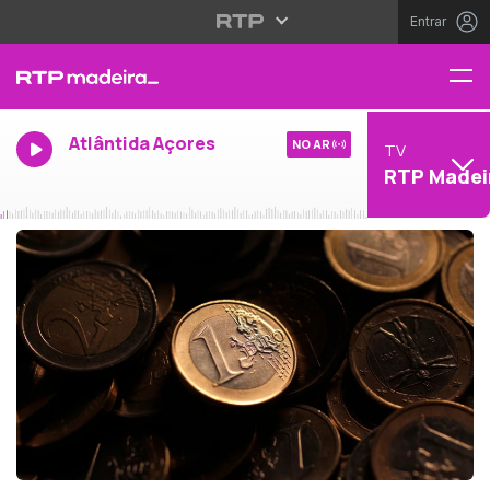
Entrar
Atlântida Açores
NO AR
TV
RTP Madei