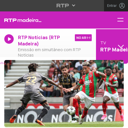
Entrar
RTP Notícias (RTP
NO AR
TV
Madeira)
RTP Madei
Emissão em simultâneo com RTP
Notícias