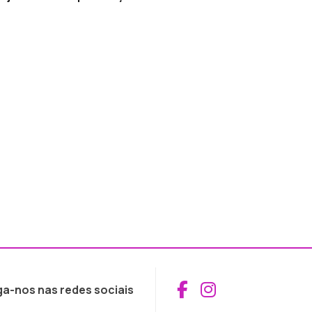
Aceder ao Fac
Aceder ao I
ga-nos nas redes sociais