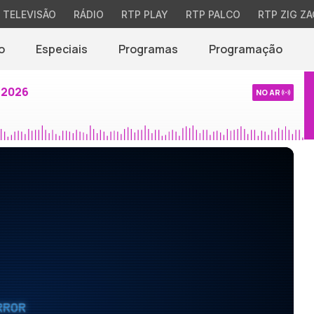
TELEVISÃO
RÁDIO
RTP PLAY
RTP PALCO
RTP ZIG ZA
o
Especiais
Programas
Programação
 2026
NO AR
RROR