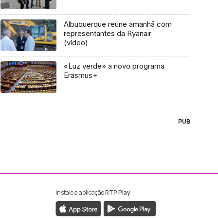
Albuquerque reúne amanhã com
representantes da Ryanair
(vídeo)
«Luz verde» a novo programa
Erasmus+
PUB
Instale a aplicação
RTP Play
ebook da RTP Madeira
nstagram da RTP Madeira