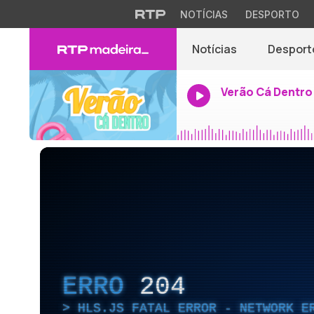
NOTÍCIAS
DESPORTO
Notícias
Desport
Verão Cá Dentro
ERRO
204
HLS.JS FATAL ERROR - NETWORK E