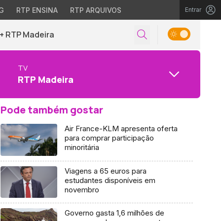
G
RTP ENSINA
RTP ARQUIVOS
Entrar
+ RTP Madeira
TV
RTP Madeira
Pode também gostar
Air France-KLM apresenta oferta
para comprar participação
minoritária
Viagens a 65 euros para
estudantes disponíveis em
novembro
Governo gasta 1,6 milhões de