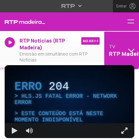
Entrar
RTP Notícias (RTP
NO AR
TV
Madeira)
RTP Madei
Emissão em simultâneo com RTP
Notícias
ERRO
204
HLS.JS FATAL ERROR - NETWORK
ERROR
ESTE CONTEÚDO ESTÁ NESTE
MOMENTO INDISPONÍVEL