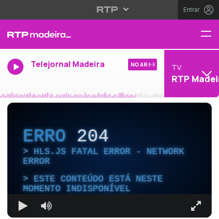
Entrar
Telejornal Madeira
NO AR
TV
RTP Madei
ERRO
204
HLS.JS FATAL ERROR - NETWORK
ERROR
ESTE CONTEÚDO ESTÁ NESTE
MOMENTO INDISPONÍVEL