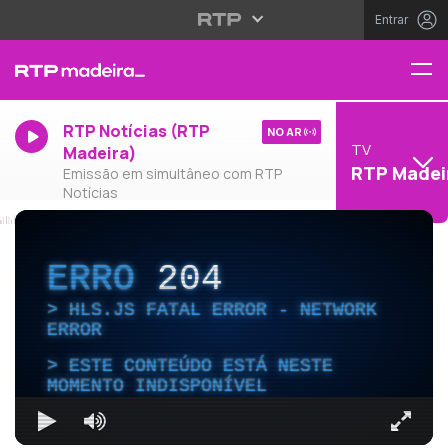
Entrar
RTP Notícias (RTP
NO AR
TV
Madeira)
RTP Madei
Emissão em simultâneo com RTP
Notícias
ERRO
204
HLS.JS FATAL ERROR - NETWORK
ERROR
ESTE CONTEÚDO ESTÁ NESTE
MOMENTO INDISPONÍVEL