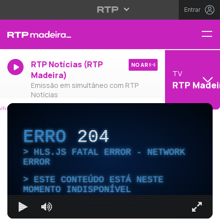
Entrar
RTP Notícias (RTP
NO AR
TV
Madeira)
RTP Madei
Emissão em simultâneo com RTP
Notícias
ERRO
204
HLS.JS FATAL ERROR - NETWORK
ERROR
ESTE CONTEÚDO ESTÁ NESTE
MOMENTO INDISPONÍVEL