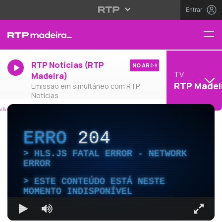
Entrar
RTP Notícias (RTP
NO AR
TV
Madeira)
RTP Madei
Emissão em simultâneo com RTP
Notícias
ERRO
204
HLS.JS FATAL ERROR - NETWORK
ERROR
ESTE CONTEÚDO ESTÁ NESTE
MOMENTO INDISPONÍVEL