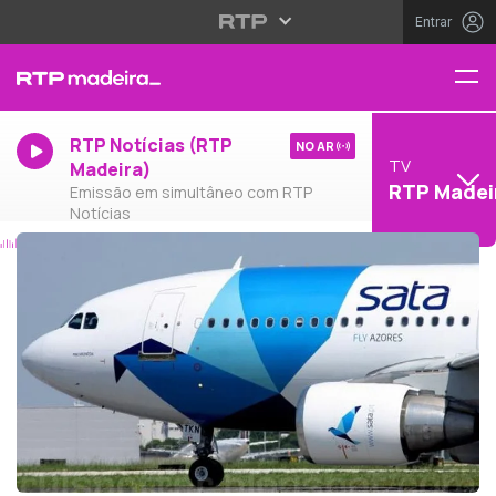
Entrar
RTP Notícias (RTP
NO AR
TV
Madeira)
RTP Madei
Emissão em simultâneo com RTP
Notícias