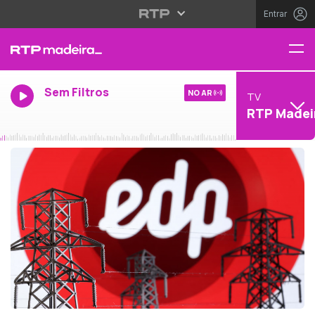
Entrar
Sem Filtros
NO AR
TV
RTP Madei