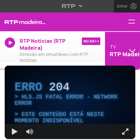
Entrar
RTP Notícias (RTP
NO AR
TV
Madeira)
RTP Madei
Emissão em simultâneo com RTP
Notícias
ERRO
204
HLS.JS FATAL ERROR - NETWORK
ERROR
ESTE CONTEÚDO ESTÁ NESTE
MOMENTO INDISPONÍVEL